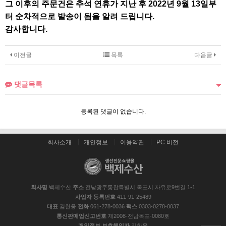
그 이후의 주문건은 추석 연휴가 지난 후 2022년 9월 13일부
터 순차적으로 발송이 됨을 알려 드립니다.
감사합니다.
이전글
목록
다음글
댓글목록
등록된 댓글이 없습니다.
회사소개
개인정보
이용약관
PC 버전
회사명
백제수산
주소
전남광주통합특별시 목포시 자유로9번길 1-1
사업자 등록번호
411-91-25489
대표
김한웅
전화
061-278-0036
팩스
0303-0278-0037
통신판매업신고번호
제2008-전남목포-0080호
개인정보 보호책임자
김한웅