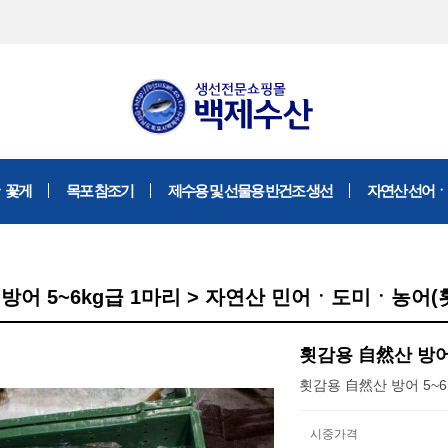
ㆍ꽃게
목포 참조기
제수용 및 선물용 반건조 생선
자연산 선어
방어 5~6kg급 1마리 > 자연산 민어ㆍ도미ㆍ농어(
횟감용 自然산 방어 
횟감용 自然산 방어 5~6
시중가격