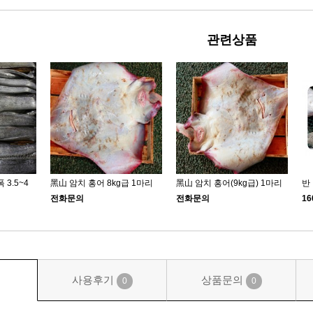
관련상품
3.5~4
黑山 암치 홍어 8kg급 1마리
黑山 암치 홍어(9kg급) 1마리
반
전화문의
전화문의
16
사용후기
상품문의
0
0