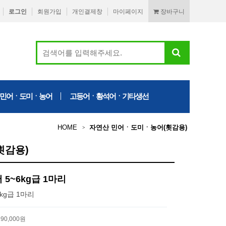
로그인
회원가입
개인결제창
마이페이지
장바구니
ㆍ민어ㆍ도미ㆍ농어
고등어ㆍ황석어ㆍ기타생선
HOME
자연산 민어ㆍ도미ㆍ농어(횟감용)
횟감용)
5~6kg급 1마리
kg급 1마리
90,000원