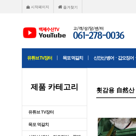
시작페이지
즐겨찾기
유튜브 TV장터
목포 먹갈치
신안산 병어ㆍ갑오징어
제품 카테고리
횟감용 自然산 
유튜브 TV장터
목포 먹갈치