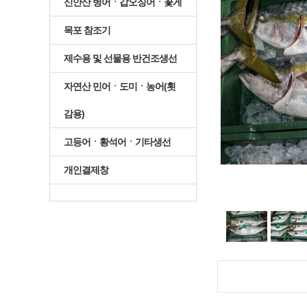
신안산 병어ㆍ갑오징어ㆍ꽃게
목포 참조기
제수용 및 선물용 반건조생선
자연산 민어ㆍ도미ㆍ농어(횟
감용)
고등어ㆍ황석어ㆍ기타생선
개인결제창