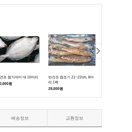
 건조 참가자미 대 10마리
반건조 참조기 21~22cm, 8마
병어 大30미 병어 1
리 1팩
마리
0,000원
29,000원
270,000원
배송정보
교환정보