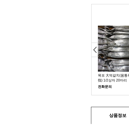
Next
 알배기 파 참조기 1박스
반건조 파 참조기
목포 大먹갈치(몸통폭 
指) 1/2상자 20마리
전화문의
화문의
전화문의
상품정보