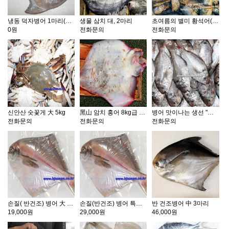
냉동 덕자병어 1마리(3kg전후)
생물 삼치 대, 2마리
초여름의 별미 황석어(신안산)
0원
전화문의
전화문의
신안산 숫꽃게 大 5kg
黑山 암치 홍어 8kg급 1마리
병어 맛이나는 생선 "샛돔" 5kg
전화문의
전화문의
전화문의
손질( 반건조) 병어 大 1마리
손질(반건조) 병어 특대 1마리
반 건조병어 中 3마리
19,000원
29,000원
46,000원