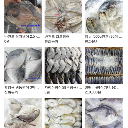
반건조 덕자병어 2.5~3kg 1마리
반건조 갑오징어
特大 (500g전후) 20미 병어 1상자
0원
전화문의
전화문의
횟감용 냉동병어 3마리 1팩
자랭이병어(회무침용) 1kg
3단( 小)병어(횟감용) 20마리
전화문의
0원
210,000원