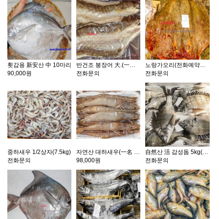
횟감용 新安산 中 10마리
반건조 붕장어 大.(一名 아나고) 2마리 1팩
노랑가오리(전화예약상품)
90,000원
전화문의
전화문의
중하새우 1/2상자(7.5kg)
자연산 대하새우(一名 왕새우) 1kg(14마리 전후)
自然산 活 감성돔 5kg(5~7마리)
전화문의
98,000원
전화문의