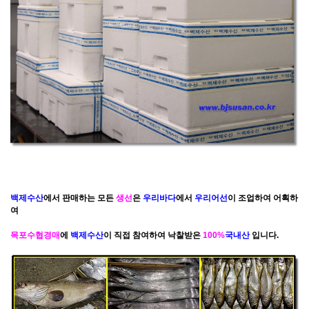
백제수산
에서 판매하는 모든
생선
은
우리바다
에서
우리어선
이 조업하여 어획하
여
목포수협
경매
에
백제수산
이 직접 참여하여 낙찰받은
100%
국내산
입니다.