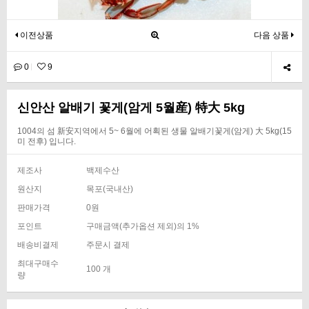
이전상품
다음 상품
0
9
신안산 알배기 꽃게(암게 5월産) 特大 5kg
1004의 섬 新安지역에서 5~ 6월에 어획된 생물 알배기꽃게(암게) 大 5kg(15
미 전후) 입니다.
제조사
백제수산
원산지
목포(국내산)
판매가격
0원
포인트
구매금액(추가옵션 제외)의 1%
배송비결제
주문시 결제
최대구매수
100 개
량