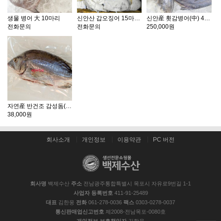
생물 병어 大 10마리
신안산 갑오징어 15마리 1상자
신안産 횟감병어(中) 40미병어 1/2상자 20마리
전화문의
전화문의
250,000원
자연産 반건조 감성돔(35cm 전후 , 1kg 전후) 1마리
38,000원
회사소개
개인정보
이용약관
PC 버전
회사명
백제수산
주소
전남광주통합특별시 목포시 자유로9번길 1-1
사업자 등록번호
411-91-25489
대표
김한웅
전화
061-278-0036
팩스
0303-0278-0037
통신판매업신고번호
제2008-전남목포-0080호
개인정보 보호책임자
김한웅