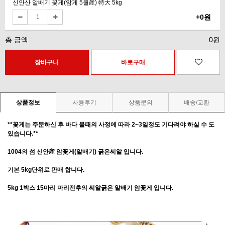
신안산 알배기 꽃게(암게 5월産) 特大 5kg
+0원
총 금액 :
0원
상품정보
사용후기
상품문의
배송/교환
**꽃게는 주문하신 후 바다 물때의 사정에 따라 2~3일정도 기다려야 하실 수 도
있습니다.**
1004의 섬 신안産
암꽃게(알배기)
굵은씨알 입니다.
기본
5kg
단위로
판매 합니다.
5kg 1박스 15마리 마리전후의 씨알굵은 알배기 암꽃게 입니다.